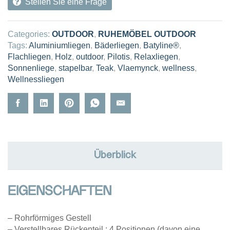
Stellen Sie eine Frage
Categories:
OUTDOOR
,
RUHEMÖBEL OUTDOOR
Tags:
Aluminiumliegen
,
Bäderliegen
,
Batyline®
,
Flachliegen
,
Holz
,
outdoor
,
Pilotis
,
Relaxliegen
,
Sonnenliege
,
stapelbar
,
Teak
,
Vlaemynck
,
wellness
,
Wellnessliegen
Überblick
EIGENSCHAFTEN
– Rohrförmiges Gestell
– Verstellbares Rückenteil : 4 Positionen (davon eine