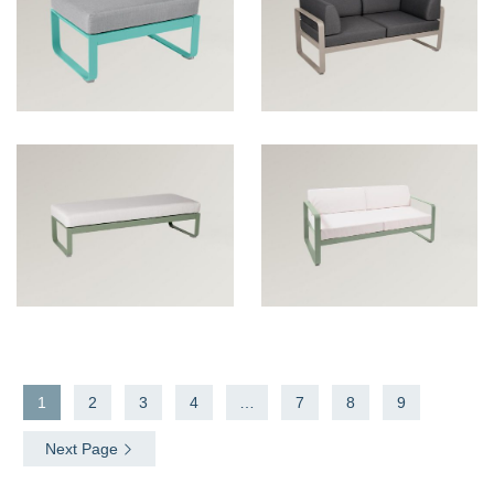
1
2
3
4
…
7
8
9
Next Page